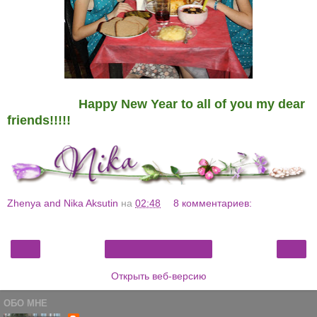
Happy New Year to all of you my dear
friends!!!!!
Zhenya and Nika Aksutin
на
02:48
8 комментариев:
‹
›
Главная страница
Открыть веб-версию
ОБО МНЕ